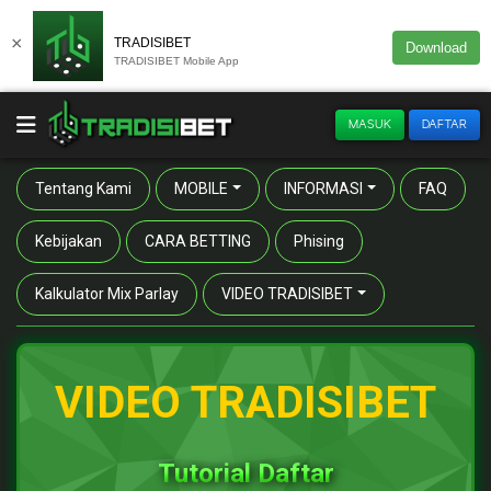
×
TRADISIBET
Download
TRADISIBET Mobile App
MASUK
DAFTAR
Tentang Kami
MOBILE
INFORMASI
FAQ
Kebijakan
CARA BETTING
Phising
Kalkulator Mix Parlay
VIDEO TRADISIBET
VIDEO TRADISIBET
Tutorial Daftar