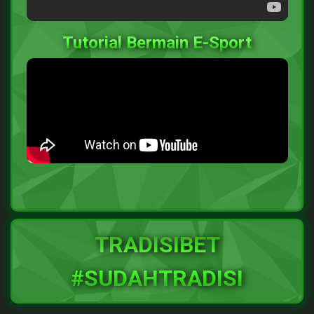
Tutorial Bermain E-Sport
TRADISIBET
#SUDAHTRADISI