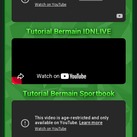
Tutorial Bermain IDNLIVE
Tutorial Bermain Sportbook